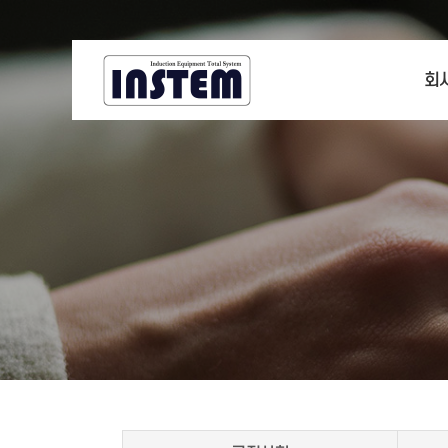
회
CE
회
기
찾아