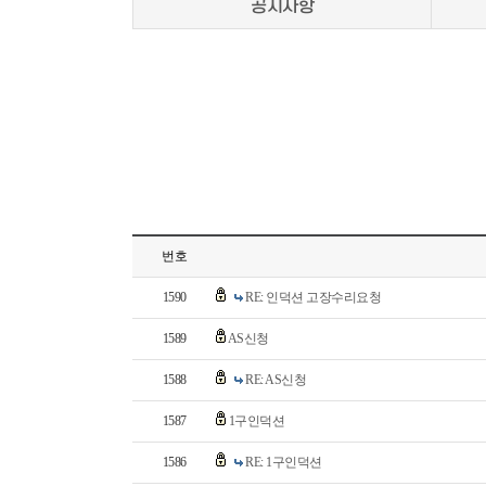
공지사항
번호
1590
RE: 인덕션 고장수리요청
1589
AS신청
1588
RE: AS신청
1587
1구인덕션
1586
RE: 1구인덕션