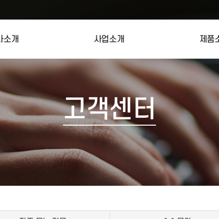
사소개
사업소개
제품
O 인사말
인스템 인덕션렌지
인스템 인덕
사연혁
인스템 스마트키친 시스템
인스템 주문
조직도
스마트 그리
고객센터
업개요
스마트 전기
오시는 길
푸드워머 멀