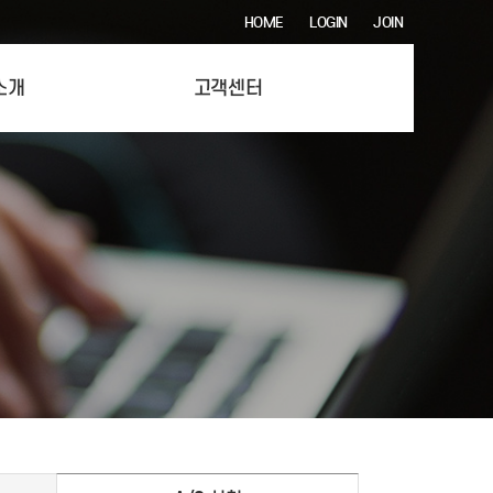
HOME
LOGIN
JOIN
소개
고객센터
션 시스템
공지사항
제작 시스템
자주 묻는 질문
들 시스템
1:1 문의
주방 시스템
A/S 신청
티존 시스템