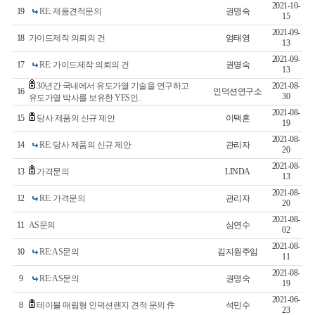
2021-10-
19
RE: 제품견적문의
권명숙
15
2021-09-
18
가이드제작 의뢰의 건
엄태영
13
2021-09-
17
RE: 가이드제작 의뢰의 건
권명숙
13
30년간 국내에서 유도가열 기술을 연구하고
2021-08-
16
인덕션연구소
30
유도가열 박사를 보유한 YES인..
2021-08-
15
당사 제품의 신규 제안
이택흔
19
2021-08-
14
RE: 당사 제품의 신규 제안
관리자
20
2021-08-
13
가격문의
LINDA
13
2021-08-
12
RE: 가격문의
관리자
20
2021-08-
11
AS문의
심연수
02
2021-08-
10
RE: AS문의
김지원주임
11
2021-08-
9
RE: AS문의
권명숙
19
2021-06-
8
테이블 매립형 인덕션렌지 견적 문의 件
석민수
23