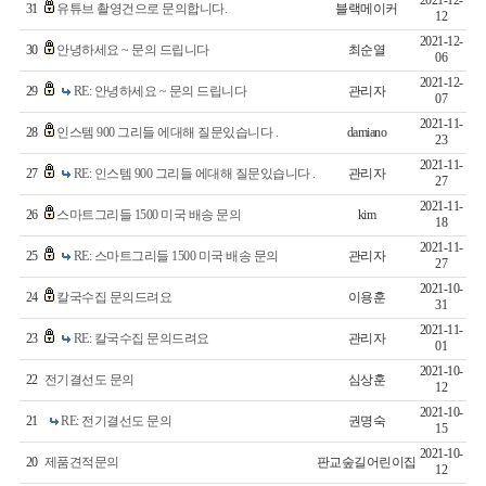
2021-12-
31
유튜브 촬영건으로 문의합니다.
블랙메이커
12
2021-12-
30
안녕하세요 ~ 문의 드립니다
최순열
06
2021-12-
29
RE: 안녕하세요 ~ 문의 드립니다
관리자
07
2021-11-
28
인스템 900 그리들 에대해 질문있습니다 .
damiano
23
2021-11-
27
RE: 인스템 900 그리들 에대해 질문있습니다 .
관리자
27
2021-11-
26
스마트그리들 1500 미국 배송 문의
kim
18
2021-11-
25
RE: 스마트그리들 1500 미국 배송 문의
관리자
27
2021-10-
24
칼국수집 문의드려요
이용훈
31
2021-11-
23
RE: 칼국수집 문의드려요
관리자
01
2021-10-
22
전기결선도 문의
심상훈
12
2021-10-
21
RE: 전기결선도 문의
권명숙
15
2021-10-
20
제품견적문의
판교숲길어린이집
12