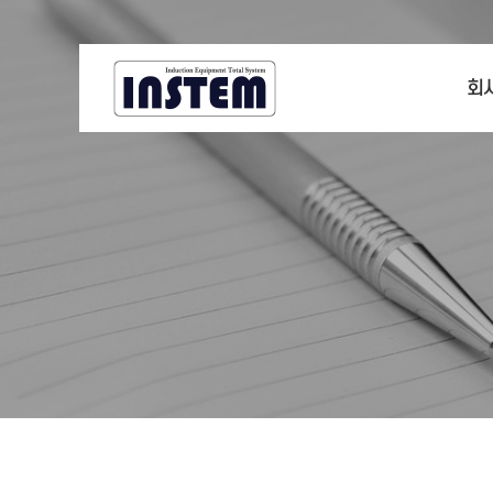
회
CE
회
기
찾아