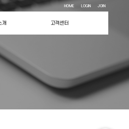
HOME
LOGIN
JOIN
소개
고객센터
션 시스템
공지사항
제작 시스템
자주 묻는 질문
들 시스템
1:1 문의
주방 시스템
A/S 신청
티존 시스템