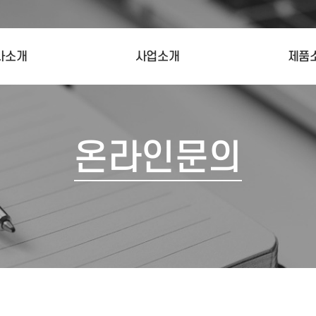
사소개
사업소개
제품
O 인사말
인스템 인덕션렌지
인스템 인덕
사연혁
인스템 스마트키친 시스템
인스템 주문
조직도
스마트 그리
온라인문의
업개요
스마트 전기
오시는 길
푸드워머 멀